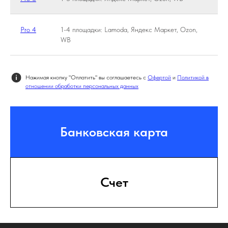
Pro 4
1-4 площадки: Lamoda, Яндекс Маркет, Ozon,
14
WB
Нажимая кнопку "Оплатить" вы соглашаетесь с
Офертой
и
Политикой в
отношении обработки персональных данных
Банковская карта
Счет